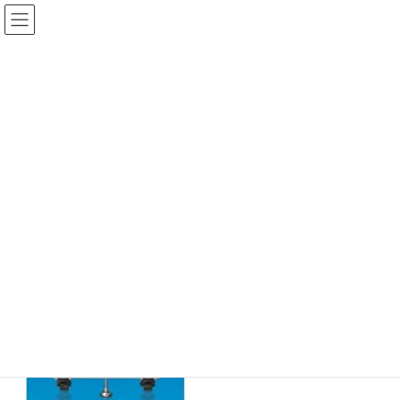
コ
ナ
ン
ビ
テ
ゲ
HOME
製品情報
精密加工・表面処理システム
電磁バレル EM7
ン
ー
ツ
シ
に
ョ
移
ン
動
に
移
動