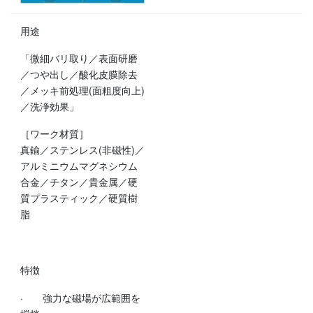
用途
「微細バリ取り／表面研磨
／つや出し／酸化皮膜除去
／メッキ前処理(面粗度向上)
／洗浄効果」
［ワーク材質］
真鍮／ステンレス(非磁性)／
アルミニウムマグネシウム
合金／チタン／貴金属／硬
質プラスティック／硬質樹
脂
特徴
· 強力な磁場が広範囲を