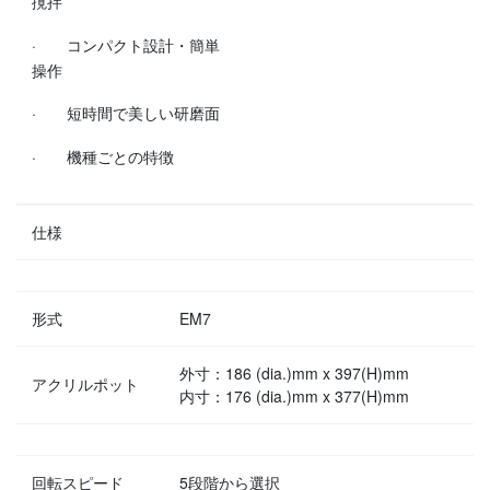
撹拌
· コンパクト設計・簡単
操作
· 短時間で美しい研磨面
· 機種ごとの特徴
仕様
形式
EM7
外寸：186 (dia.)mm x 397(H)mm
アクリルポット
内寸：176 (dia.)mm x 377(H)mm
回転スピード
5段階から選択