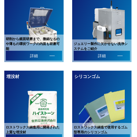
研削から鏡面研磨まで、微細なもの
や薄もの環状ワークの内面も研磨可
ジュエリー製作に欠かせない洗浄シ
能
ステムをご紹介
詳細
詳細
埋没材
シリコンゴム
ロストワックス鋳造用に開発された
ロストワックス鋳造で使用するゴム
上質な埋没材
型専用のシリコンゴム