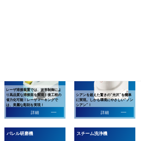
鋳造全工程を研究し続けて40年余
り。高い生産性を実現するラインナ
コンパクトなのにパワフルな洗浄を
ップをご紹介
実現！
詳細
詳細
レーザー溶接機
電解研磨機
レーザ溶接装置では、波形制御によ
り高品質な溶接面を実現！後工程の
シアンを超えた驚きの“光沢”を簡単
省力化可能！レーザマーキングで
に実現。しかも環境にやさしい“ノン
は、美麗な彫刻を実現！
シアン”！
詳細
詳細
バレル研磨機
スチーム洗浄機