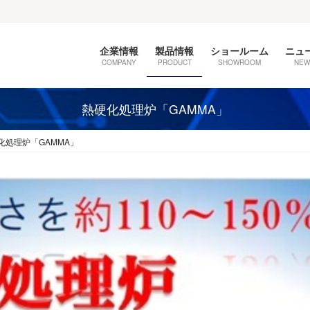
企業情報
製品情報
ショールーム
ニュ
COMPANY
PRODUCT
SHOWROOM
NEW
熱硬化処理炉「GAMMA」
化処理炉「GAMMA」