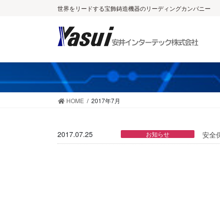
コ
ナ
世界をリードする宝飾鋳造機器のリーディングカンパニー
ン
ビ
テ
ゲ
ン
ー
ツ
シ
に
ョ
移
ン
動
に
移
HOME
2017年7月
動
2017.07.25
お知らせ
安全